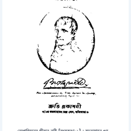
নেপোলিয়নের জীবনে নারী [সংস্করণ-১] : মদনমোহন গুহ