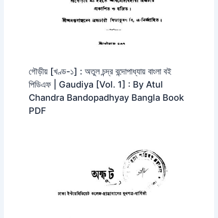
গৌড়ীয় [খণ্ড-১] : অতুল চন্দ্র বন্দোপাধ্যায় বাংলা বই
পিডিএফ | Gaudiya [Vol. 1] : By Atul
Chandra Bandopadhyay Bangla Book
PDF