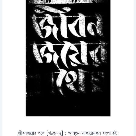
জীবনজয়ের পথে [খণ্ড-২] : আন্তন মাকারেনকন বাংলা বই