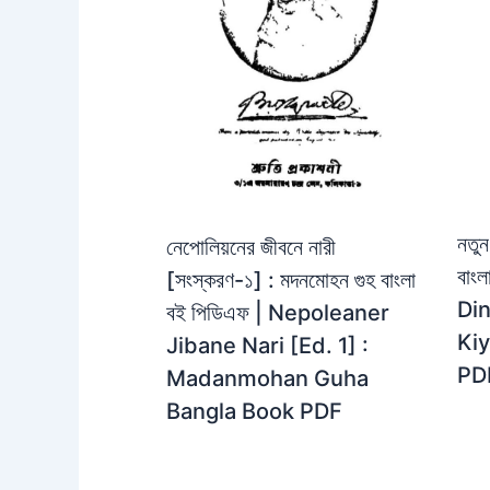
নতুন
নেপোলিয়নের জীবনে নারী
বাং
[সংস্করণ-১] : মদনমোহন গুহ বাংলা
Din
বই পিডিএফ | Nepoleaner
Kiy
Jibane Nari [Ed. 1] :
PD
Madanmohan Guha
Bangla Book PDF