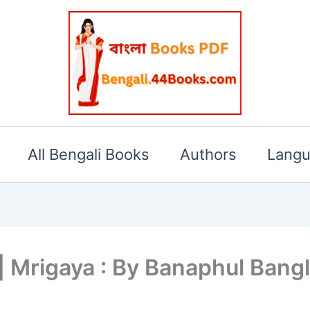
All Bengali Books
Authors
Lang
পিডিএফ | Mrigaya : By Banaphul Ba