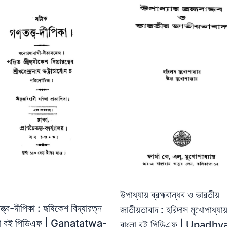
উপাধ্যায় ব্রহ্মবান্ধব ও ভারতীয়
্ত্ব-দীপিকা : হৃষিকেশ বিদ্যারত্ন
জাতীয়তাবাদ : হরিদাস মুখোপাধ্যায
লা বই পিডিএফ | Ganatatwa-
বাংলা বই পিডিএফ | Upadhy