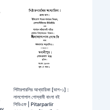
পিটারপারলির আখ্যায়িকা [ভাগ-১] :
লালগোপাল গোস্বামী বাংলা বই
়
পিডিএফ | Pitarparlir
ay