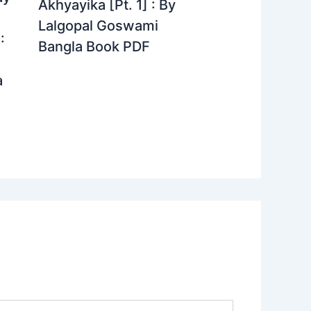
Akhyayika [Pt. 1] : By
Lalgopal Goswami
:
Bangla Book PDF
a