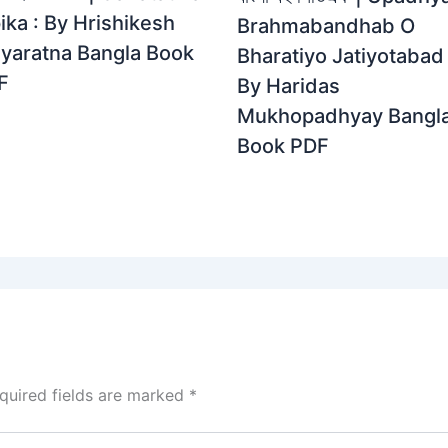
ika : By Hrishikesh
Brahmabandhab O
dyaratna Bangla Book
Bharatiyo Jatiyotabad 
F
By Haridas
Mukhopadhyay Bangl
Book PDF
quired fields are marked
*