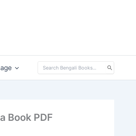
uage
Search
for:
ngla Book PDF