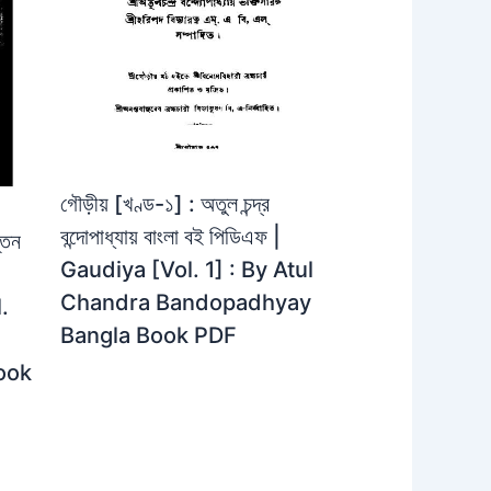
গৌড়ীয় [খণ্ড-১] : অতুল চন্দ্র
বন্দোপাধ্যায় বাংলা বই পিডিএফ |
্তন
Gaudiya [Vol. 1] : By Atul
Chandra Bandopadhyay
.
Bangla Book PDF
ook