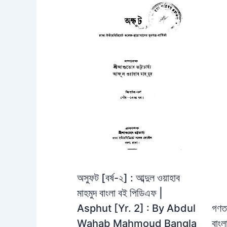
অস্ফুট [বর্ষ-২] : আব্দুল ওয়াহাব
মাহমুদ বাংলা বই পিডিএফ |
গণতত
Asphut [Yr. 2] : By Abdul
বাং
Wahab Mahmoud Bangla