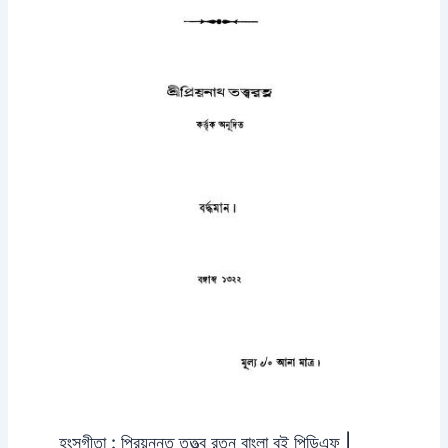
হংসগীতা : প্রিয়নন্ত তত্ত্ব রত্ন বাংলা বই পিডিএফ |