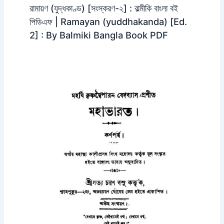
রামায়ণ (যুদ্ধকাণ্ড) [সংস্করণ-২] : বাল্মীকি বাংলা বই
পিডিএফ | Ramayan (yuddhakanda) [Ed.
2] : By Balmiki Bangla Book PDF