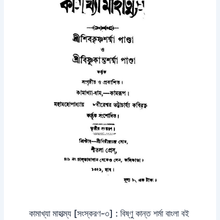
কামাখ্যা মাহাত্ম্য [সংস্করণ-৩] : বিষ্ণু কান্ত শর্মা বাংলা বই