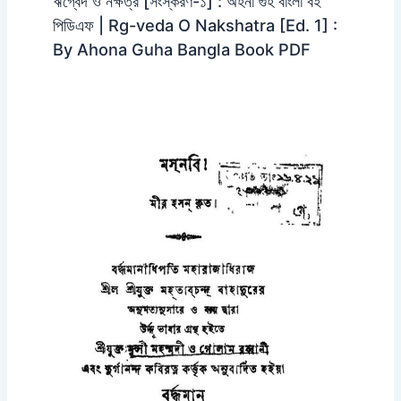
ঋগ্বেদ ও নক্ষত্র [সংস্করণ-১] : অহনা গুহ বাংলা বই
পিডিএফ | Rg-veda O Nakshatra [Ed. 1] :
By Ahona Guha Bangla Book PDF