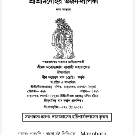
শ্রাদ্ধ পদ্ধতি : বাংলা বই পিডিএফ | Manohara