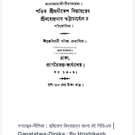
গণতত্ত্ব-দীপিকা : হৃষিকেশ বিদ্যারত্ন বাংলা বই পিডিএফ |
Ganatatwa-Dipika : By Hrishikesh