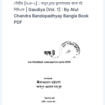
গৌড়ীয় [খণ্ড-১] : অতুল চন্দ্র বন্দোপাধ্যায় বাংলা বই
পিডিএফ | Gaudiya [Vol. 1] : By Atul
Chandra Bandopadhyay Bangla Book
PDF