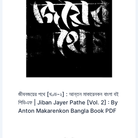
জীবনজয়ের পথে [খণ্ড-২] : আন্তন মাকারেনকন বাংলা বই
পিডিএফ | Jiban Jayer Pathe [Vol. 2] : By
Anton Makarenkon Bangla Book PDF