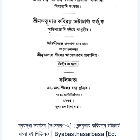
ব্যবস্থা সর্ব্বস্ব [সংস্করণ-২] : নন্দকুমার কবিরত্ন ভট্টাচার্য
বাংলা বই পিডিএফ | Byabasthasarbasa [Ed.