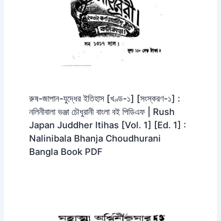
রুষ-জাপান-যুদ্ধের ইতিহাস [খণ্ড-১] [সংস্করণ-১] :
নলিনীবালা ভঞ্জা চৌধুরানী বাংলা বই পিডিএফ | Rush
Japan Juddher Itihas [Vol. 1] [Ed. 1] :
Nalinibala Bhanja Choudhurani
Bangla Book PDF