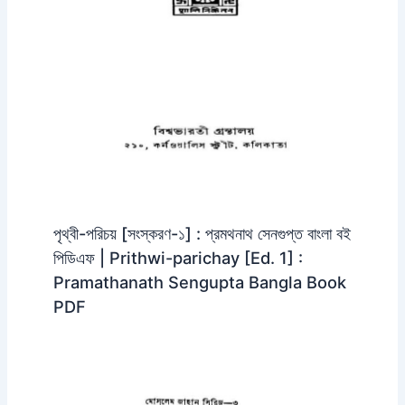
পৃথ্বী-পরিচয় [সংস্করণ-১] : প্রমথনাথ সেনগুপ্ত বাংলা বই
পিডিএফ | Prithwi-parichay [Ed. 1] :
Pramathanath Sengupta Bangla Book
PDF