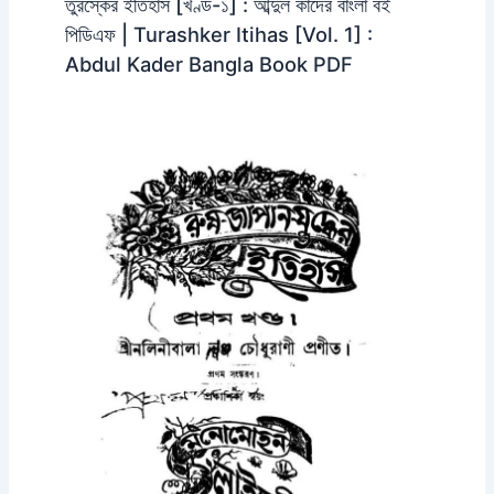
তুরস্কের ইতিহাস [খণ্ড-১] : আব্দুল কাদের বাংলা বই
পিডিএফ | Turashker Itihas [Vol. 1] :
Abdul Kader Bangla Book PDF