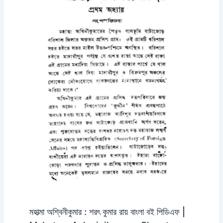
মহাত্মা অশ্বিনীকুমার : শরৎ কুমার রায় বাংলা বই পিডিএফ |