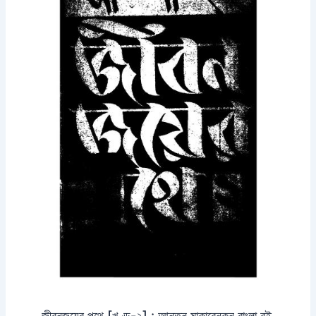
জীবনজয়ের পথে [খণ্ড-২] : আন্তন মাকারেনকন বাংলা বই