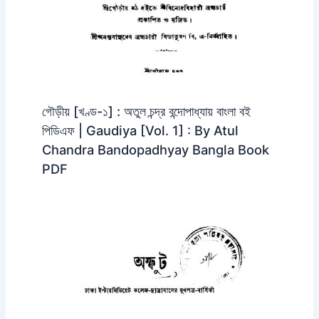
গৌড়ীয় [খণ্ড-১] : অতুল চন্দ্র বন্দোপাধ্যায় বাংলা বই
পিডিএফ | Gaudiya [Vol. 1] : By Atul
Chandra Bandopadhyay Bangla Book
PDF