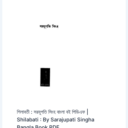
শিলাবতী : সরযূপতি সিংহ বাংলা বই পিডিএফ |
Shilabati : By Sarajupati Singha
Bangla Book PDF