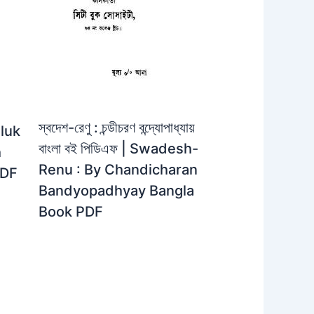
স্বদেশ-রেণু : চন্ডীচরণ বন্দ্যোপাধ্যায়
mluk
বাংলা বই পিডিএফ | Swadesh-
h
Renu : By Chandicharan
PDF
Bandyopadhyay Bangla
Book PDF