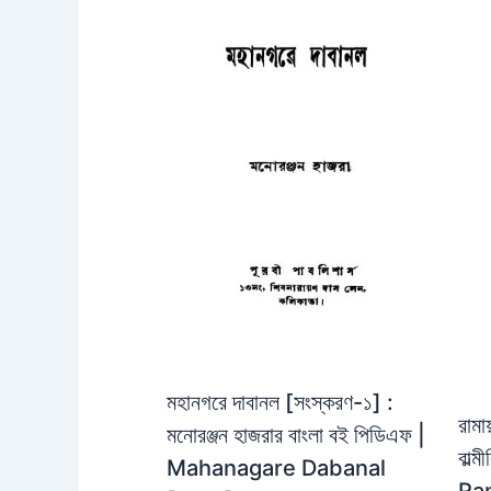
মহানগরে দাবানল [সংস্করণ-১] :
রামা
মনোরঞ্জন হাজরার বাংলা বই পিডিএফ |
বাল্
Mahanagare Dabanal
Ra