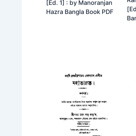
[Ed. 1] : by Manoranjan
[Ed
Hazra Bangla Book PDF
Ba