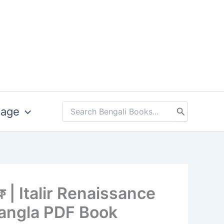
uage
Search
for:
পিডিএফ | Italir Renaissance
angla PDF Book​