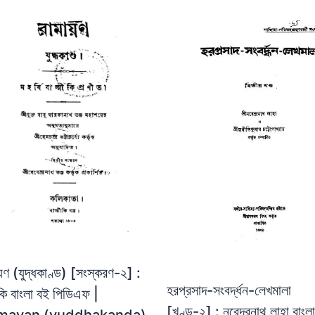
য়ণ (যুদ্ধকাণ্ড) [সংস্করণ-২] :
হরপ্রসাদ-সংবর্দ্ধন-লেখমালা
মীকি বাংলা বই পিডিএফ |
[খণ্ড-২] : নরেন্দ্রনাথ লাহা বাংল
mayan (yuddhakanda)