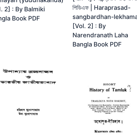
পিডিএফ | Haraprasad-
. 2] : By Balmiki
sangbardhan-lekhama
ngla Book PDF
[Vol. 2] : By
Narendranath Laha
Bangla Book PDF