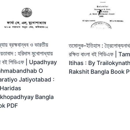
্যায় ব্রহ্মবান্ধব ও ভারতীয়
তমোলুক-ইতিহাস : ত্রৈলোক্যনাথ
য়তাবাদ : হরিদাস মুখোপাধ্যায়
রক্ষিত বাংলা বই পিডিএফ | Ta
লা বই পিডিএফ | Upadhyay
Itihas : By Trailokynat
ahmabandhab O
Rakshit Bangla Book 
ratiyo Jatiyotabad :
 Haridas
khopadhyay Bangla
ok PDF