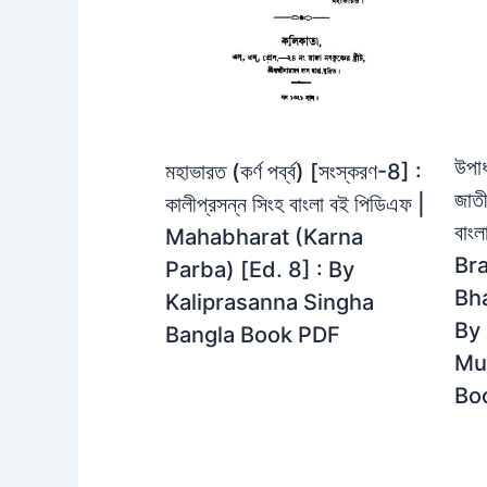
উপাধ
মহাভারত (কর্ণ পর্ব্ব) [সংস্করণ-8] :
জাতী
কালীপ্রসন্ন সিংহ বাংলা বই পিডিএফ |
বাং
Mahabharat (Karna
Br
Parba) [Ed. 8] : By
Bha
Kaliprasanna Singha
By
Bangla Book PDF
Mu
Bo