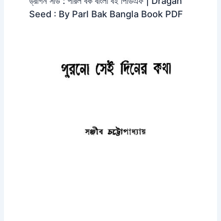
ড্রাগন সীড : পারল বক বাংলা বই পিডিএফ | Dragan
Seed : By Parl Bak Bangla Book PDF