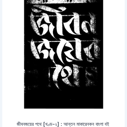
জীবনজয়ের পথে [খণ্ড-২] : আন্তন মাকারেনকন বাংলা বই