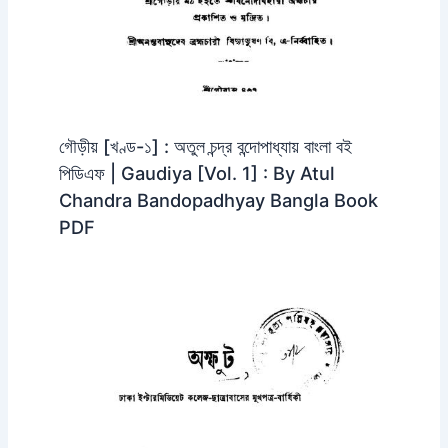
গৌড়ীয় [খণ্ড-১] : অতুল চন্দ্র বন্দোপাধ্যায় বাংলা বই
পিডিএফ | Gaudiya [Vol. 1] : By Atul
Chandra Bandopadhyay Bangla Book
PDF