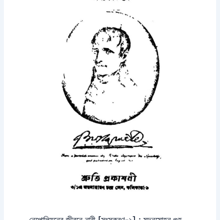
নেপোলিয়নের জীবনে নারী [সংস্করণ-১] : মদনমোহন গুহ