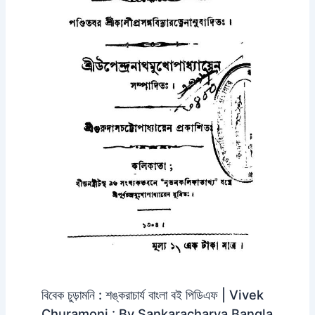
বিবেক চুড়ামনি : শঙ্করাচার্য বাংলা বই পিডিএফ | Vivek
Churamoni : By Sankaracharya Bangla