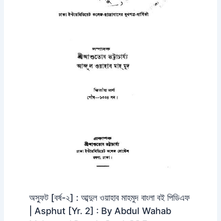
অস্ফুট [বর্ষ-২] : আব্দুল ওয়াহাব মাহমুদ বাংলা বই পিডিএফ
| Asphut [Yr. 2] : By Abdul Wahab