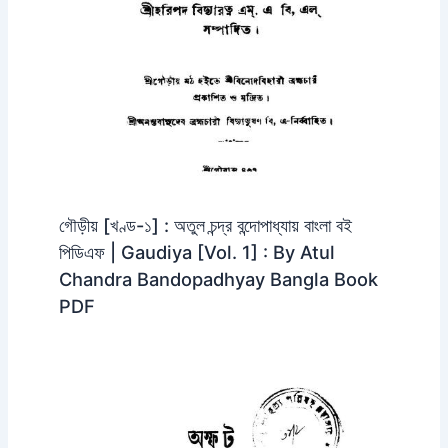
গৌড়ীয় [খণ্ড-১] : অতুল চন্দ্র বন্দোপাধ্যায় বাংলা বই
পিডিএফ | Gaudiya [Vol. 1] : By Atul
Chandra Bandopadhyay Bangla Book
PDF