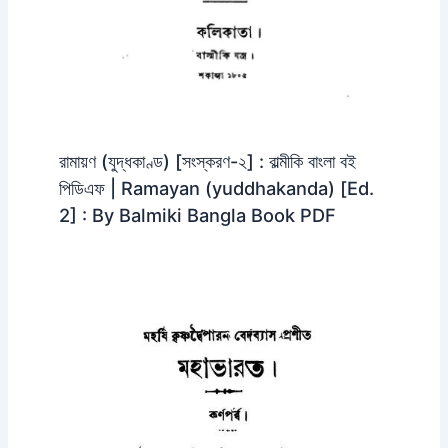
রামায়ণ (যুদ্ধকাণ্ড) [সংস্করণ-২] : বাল্মীকি বাংলা বই
পিডিএফ | Ramayan (yuddhakanda) [Ed.
2] : By Balmiki Bangla Book PDF