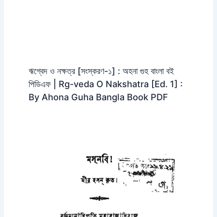
ঋগ্বেদ ও নক্ষত্র [সংস্করণ-১] : অহনা গুহ বাংলা বই
পিডিএফ | Rg-veda O Nakshatra [Ed. 1] :
By Ahona Guha Bangla Book PDF