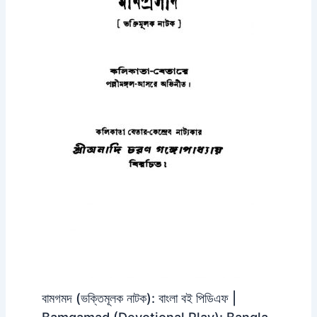
বামগমদ (ভক্তিমূলক নাটক): বাংলা বই পিডিএফ |
Bamgamad (Devotional Play): Bangla