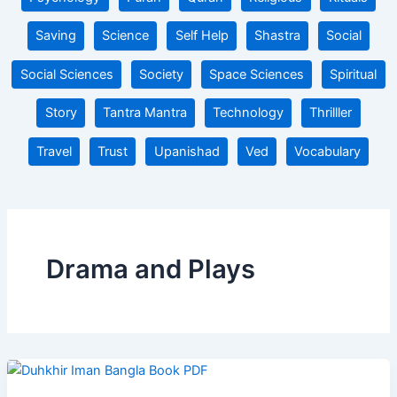
Saving
Science
Self Help
Shastra
Social
Social Sciences
Society
Space Sciences
Spiritual
Story
Tantra Mantra
Technology
Thrilller
Travel
Trust
Upanishad
Ved
Vocabulary
Drama and Plays