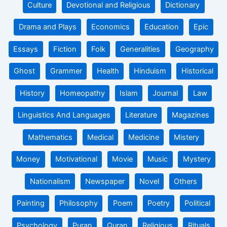
Culture
Devotional and Religious
Dictionary
Drama and Plays
Economics
Education
Epic
Essays
Fiction
Folk
Generalities
Geography
Ghost
Grammer
Health
Hinduism
Historical
History
Homeopathy
Islam
Journal
Law
Linguistics And Languages
Literature
Magazines
Mathematics
Medical
Medicine
Mistery
Money
Motivational
Movie
Music
Mystery
Nationalism
Newspaper
Novel
Others
Painting
Philosophy
Poem
Poetry
Political
Psychology
Puran
Quran
Religious
Rituals