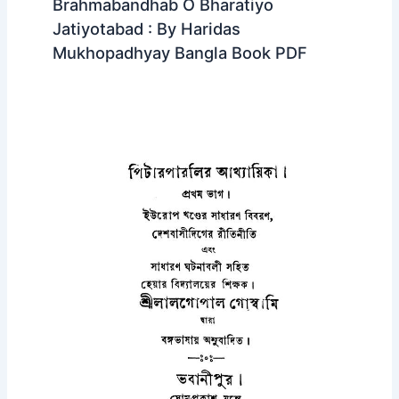
Brahmabandhab O Bharatiyo
Jatiyotabad : By Haridas
Mukhopadhyay Bangla Book PDF