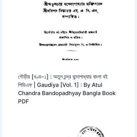
গৌড়ীয় [খণ্ড-১] : অতুল চন্দ্র বন্দোপাধ্যায় বাংলা বই
পিডিএফ | Gaudiya [Vol. 1] : By Atul
Chandra Bandopadhyay Bangla Book
PDF