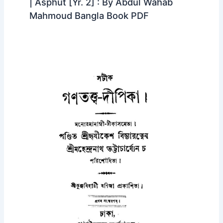
| Asphut [Yr. 2] : By Abdul Wahab
Mahmoud Bangla Book PDF