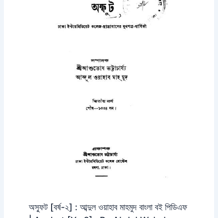
অস্ফুট [বর্ষ-২] : আব্দুল ওয়াহাব মাহমুদ বাংলা বই পিডিএফ