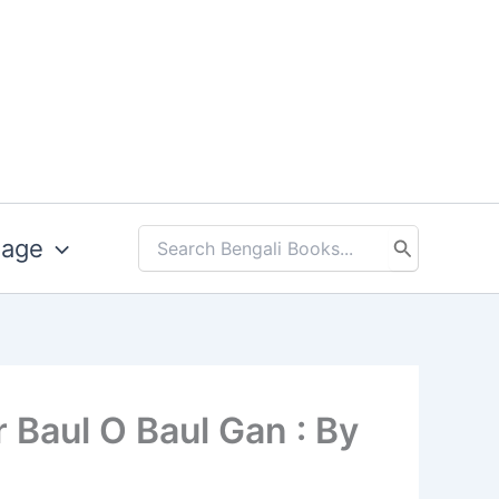
uage
Search
for:
Banglar Baul O Baul Gan : By