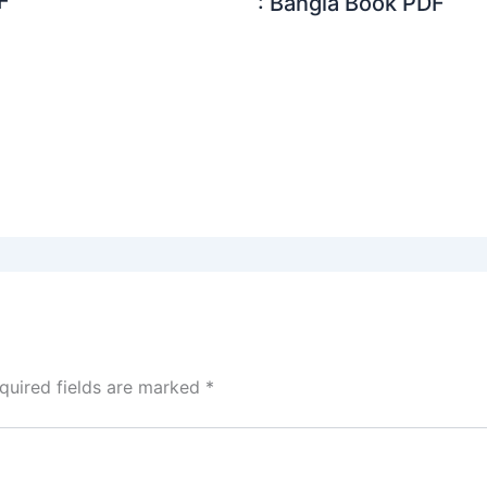
F
: Bangla Book PDF
quired fields are marked
*