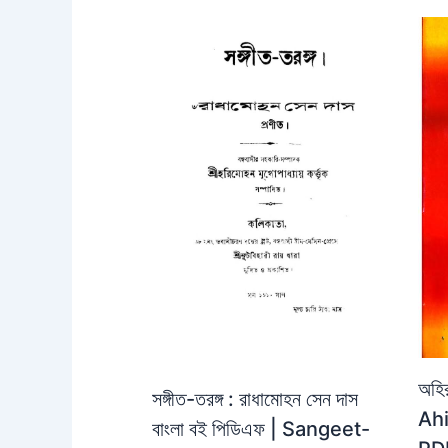
অহির
সঙ্গীত-তরঙ্গ : রাধামোহন সেন দাস
Ahi
বাংলা বই পিডিএফ | Sangeet-