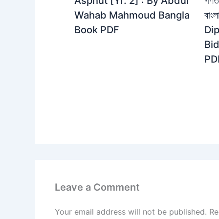
গণতত
Asphut [Yr. 2] : By Abdul
বাং
Wahab Mahmoud Bangla
Dip
Book PDF
Bi
PD
Leave a Comment
Your email address will not be published.
Re