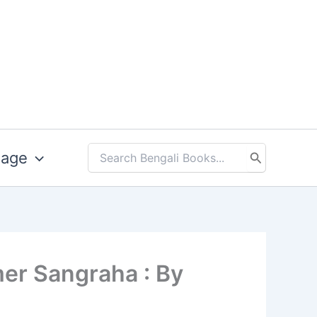
uage
Search
for:
 Primer Sangraha : By