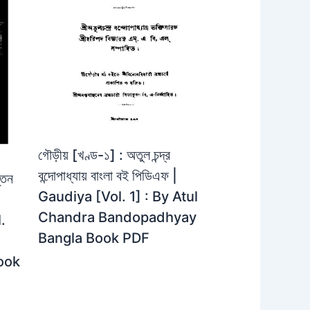
গৌড়ীয় [খণ্ড-১] : অতুল চন্দ্র
বন্দোপাধ্যায় বাংলা বই পিডিএফ |
্তন
Gaudiya [Vol. 1] : By Atul
Chandra Bandopadhyay
.
Bangla Book PDF
ook