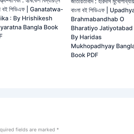
্ত্ব-দীপিকা : হৃষিকেশ বিদ্যারত্ন
জাতীয়তাবাদ : হরিদাস মুখোপাধ্যায
লা বই পিডিএফ | Ganatatwa-
বাংলা বই পিডিএফ | Upadhy
ika : By Hrishikesh
Brahmabandhab O
dyaratna Bangla Book
Bharatiyo Jatiyotabad 
F
By Haridas
Mukhopadhyay Bangl
Book PDF
quired fields are marked
*