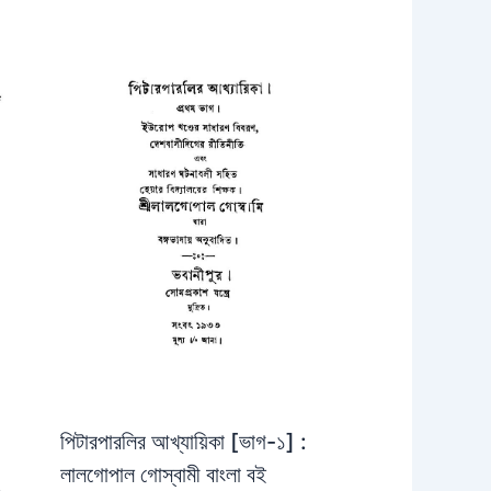
পিটারপারলির আখ্যায়িকা [ভাগ-১] :
লালগোপাল গোস্বামী বাংলা বই