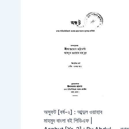
অস্ফুট [বর্ষ-২] : আব্দুল ওয়াহাব
মাহমুদ বাংলা বই পিডিএফ |