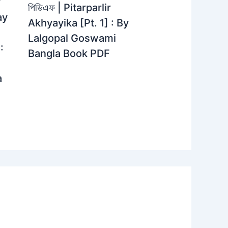
়
পিডিএফ | Pitarparlir
ay
Akhyayika [Pt. 1] : By
Lalgopal Goswami
:
Bangla Book PDF
a