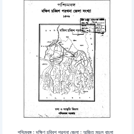
পশ্চিমবঙ্গ : দক্ষিণ চব্বিশ পরগনা জেলা : অজিত মন্ডল বাংলা