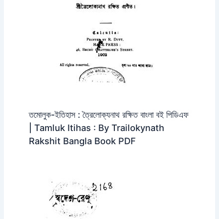
তমোলুক-ইতিহাস : ত্রৈলোক্যনাথ রক্ষিত বাংলা বই পিডিএফ
| Tamluk Itihas : By Trailokynath
Rakshit Bangla Book PDF