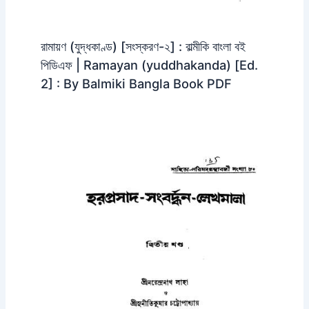
রামায়ণ (যুদ্ধকাণ্ড) [সংস্করণ-২] : বাল্মীকি বাংলা বই
পিডিএফ | Ramayan (yuddhakanda) [Ed.
2] : By Balmiki Bangla Book PDF