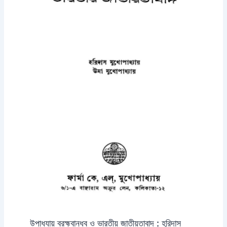
উপাধ্যায় ব্রহ্মবান্ধব ও ভারতীয় জাতীয়তাবাদ : হরিদাস