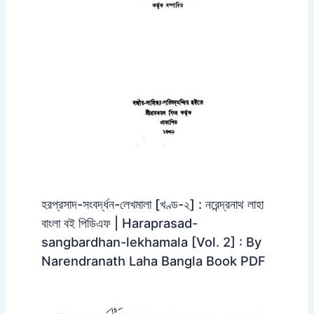
হরপ্রসাদ-সংবর্দ্ধন-লেখমালা [খণ্ড-২] : নরেন্দ্রনাথ লাহা
বাংলা বই পিডিএফ | Haraprasad-
sangbardhan-lekhamala [Vol. 2] : By
Narendranath Laha Bangla Book PDF