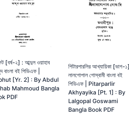
ুট [বর্ষ-২] : আব্দুল ওয়াহাব
পিটারপারলির আখ্যায়িকা [ভাগ-১]
ুদ বাংলা বই পিডিএফ |
লালগোপাল গোস্বামী বাংলা বই
hut [Yr. 2] : By Abdul
পিডিএফ | Pitarparlir
hab Mahmoud Bangla
Akhyayika [Pt. 1] : By
ok PDF
Lalgopal Goswami
Bangla Book PDF