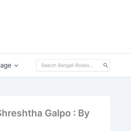
uage
Search
for:
fuler Shreshtha Galpo : By