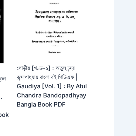
গৌড়ীয় [খণ্ড-১] : অতুল চন্দ্র
বন্দোপাধ্যায় বাংলা বই পিডিএফ |
্তন
Gaudiya [Vol. 1] : By Atul
Chandra Bandopadhyay
.
Bangla Book PDF
ook