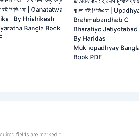
্ত্ব-দীপিকা : হৃষিকেশ বিদ্যারত্ন
জাতীয়তাবাদ : হরিদাস মুখোপাধ্যায
লা বই পিডিএফ | Ganatatwa-
বাংলা বই পিডিএফ | Upadhy
ika : By Hrishikesh
Brahmabandhab O
dyaratna Bangla Book
Bharatiyo Jatiyotabad 
F
By Haridas
Mukhopadhyay Bangl
Book PDF
quired fields are marked
*