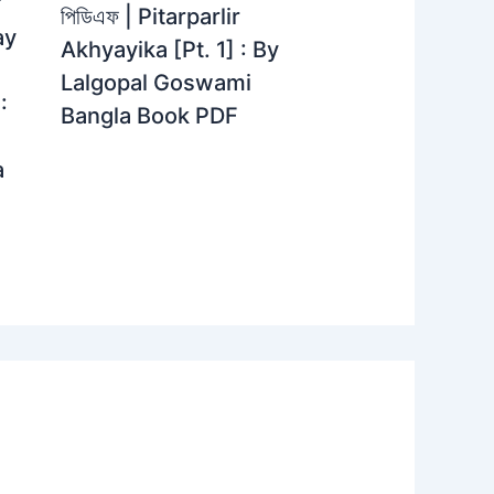
়
পিডিএফ | Pitarparlir
ay
Akhyayika [Pt. 1] : By
Lalgopal Goswami
:
Bangla Book PDF
a