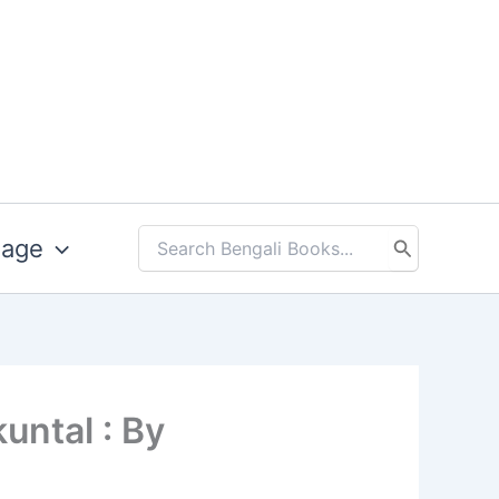
uage
Search
for:
hakuntal : By