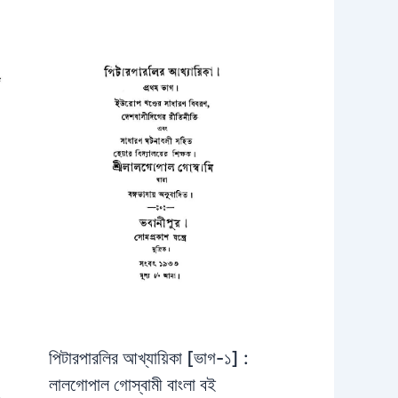
পিটারপারলির আখ্যায়িকা [ভাগ-১] :
লালগোপাল গোস্বামী বাংলা বই