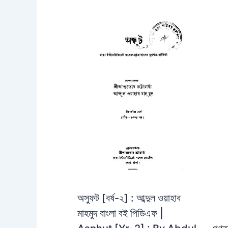
অস্ফুট [বর্ষ-২] : আব্দুল ওয়াহাব
মাহমুদ বাংলা বই পিডিএফ |