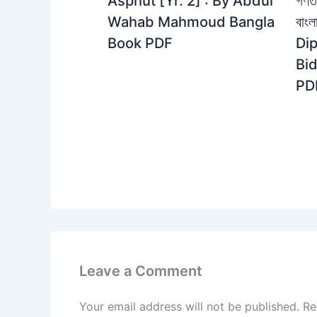
গণতত
Asphut [Yr. 2] : By Abdul
বাং
Wahab Mahmoud Bangla
Dip
Book PDF
Bi
PD
Leave a Comment
Your email address will not be published.
Re