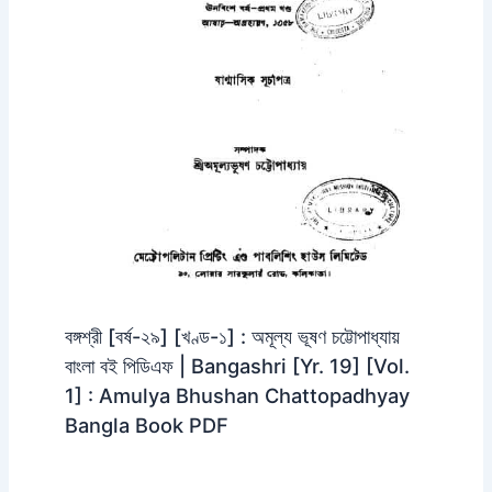
বঙ্গশ্রী [বর্ষ-২৯] [খণ্ড-১] : অমূল্য ভূষণ চট্টোপাধ্যায়
বাংলা বই পিডিএফ | Bangashri [Yr. 19] [Vol.
1] : Amulya Bhushan Chattopadhyay
Bangla Book PDF