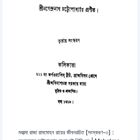
মহাত্মা রাজা রামমোহন রায়ের জীবনরচিত [সংস্করণ-৩] :