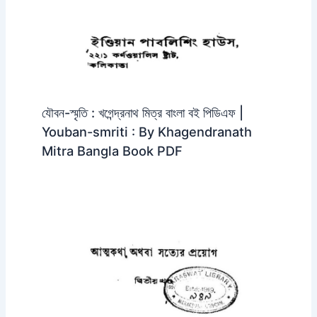
যৌবন-স্মৃতি : খগেন্দ্রনাথ মিত্র বাংলা বই পিডিএফ |
Youban-smriti : By Khagendranath
Mitra Bangla Book PDF