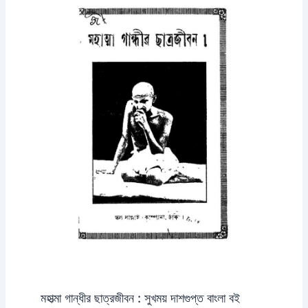
মহাত্মা গান্ধীর ছাত্রজীবন : সুখময় দাশগুপ্ত বাংলা বই