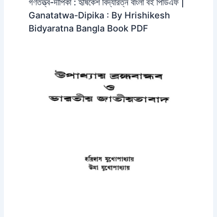
গণতত্ত্ব-দীপিকা : হৃষিকেশ বিদ্যারত্ন বাংলা বই পিডিএফ |
Ganatatwa-Dipika : By Hrishikesh
Bidyaratna Bangla Book PDF