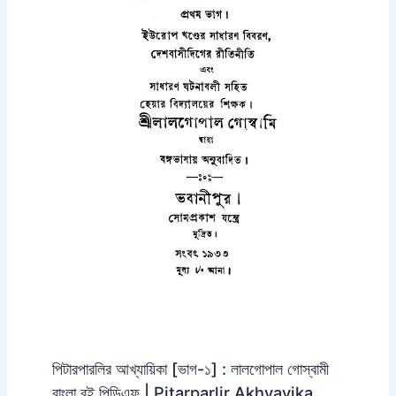
পিটারপারলির আখ্যায়িকা [ভাগ-১] : লালগোপাল গোস্বামী
বাংলা বই পিডিএফ | Pitarparlir Akhyayika