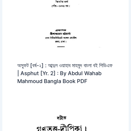
অস্ফুট [বর্ষ-২] : আব্দুল ওয়াহাব মাহমুদ বাংলা বই পিডিএফ
| Asphut [Yr. 2] : By Abdul Wahab
Mahmoud Bangla Book PDF