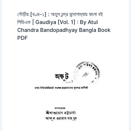
গৌড়ীয় [খণ্ড-১] : অতুল চন্দ্র বন্দোপাধ্যায় বাংলা বই
পিডিএফ | Gaudiya [Vol. 1] : By Atul
Chandra Bandopadhyay Bangla Book
PDF