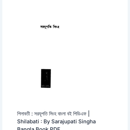
শিলাবতী : সরযূপতি সিংহ বাংলা বই পিডিএফ |
Shilabati : By Sarajupati Singha
Bangla Book PDF