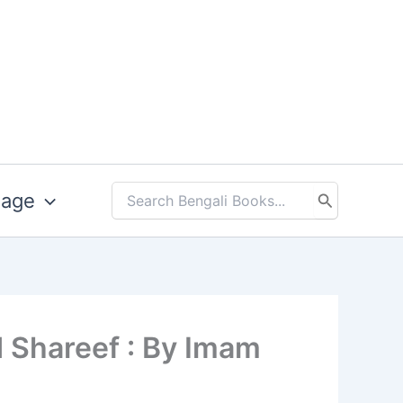
uage
Search
for:
wood Shareef : By Imam