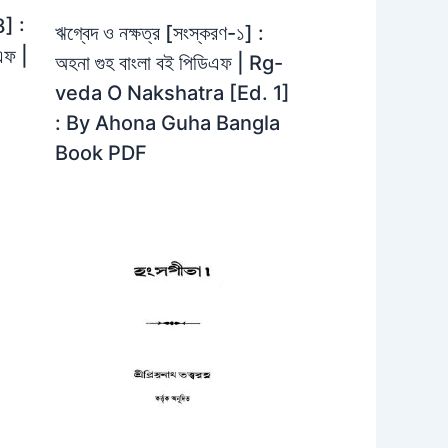
8] :
ঋগ্বেদ ও নক্ষত্র [সংস্করণ-১] :
এফ |
অহনা গুহ বাংলা বই পিডিএফ | Rg-
veda O Nakshatra [Ed. 1]
: By Ahona Guha Bangla
Book PDF