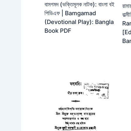
বামগমদ (ভক্তিমূলক নাটক): বাংলা বই
রামা
পিডিএফ | Bamgamad
বাল্
(Devotional Play): Bangla
Ra
Book PDF
[Ed
Ba