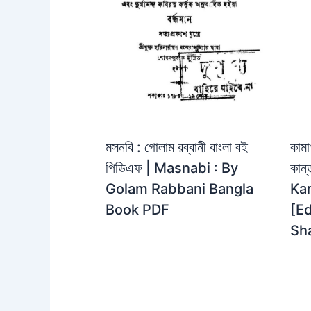
মসনবি : গোলাম রব্বানী বাংলা বই
কামা
পিডিএফ | Masnabi : By
কান্
Golam Rabbani Bangla
Ka
Book PDF
[Ed
Sh