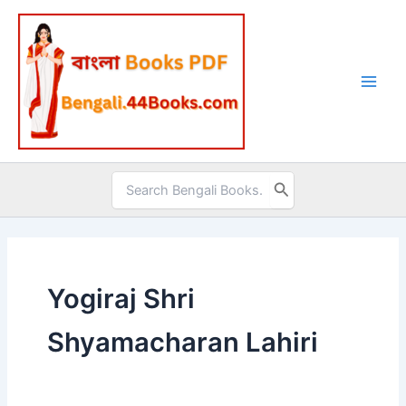
Skip
to
content
Search
for:
Yogiraj Shri
Shyamacharan Lahiri