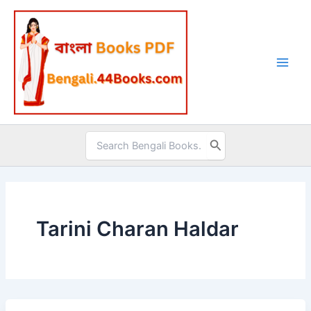
Skip
to
content
Search
for:
Tarini Charan Haldar