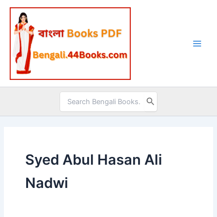
Skip
to
content
Search
for:
Syed Abul Hasan Ali
Nadwi