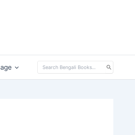
uage
Search
for: