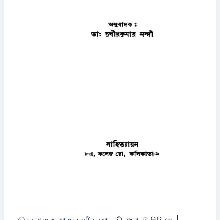
ললিতকলা ও জনমানস : সুধীর কুমার নন্দী বাংলা বই পিডিএফ |