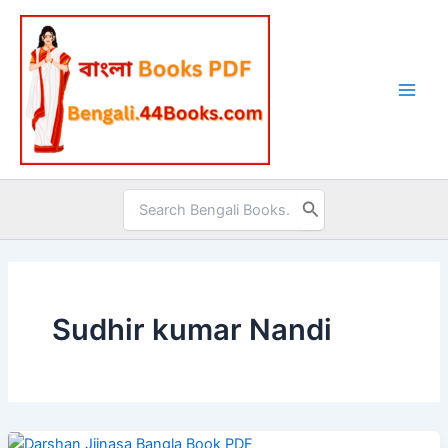
Skip
to
content
Search
for:
Sudhir kumar Nandi