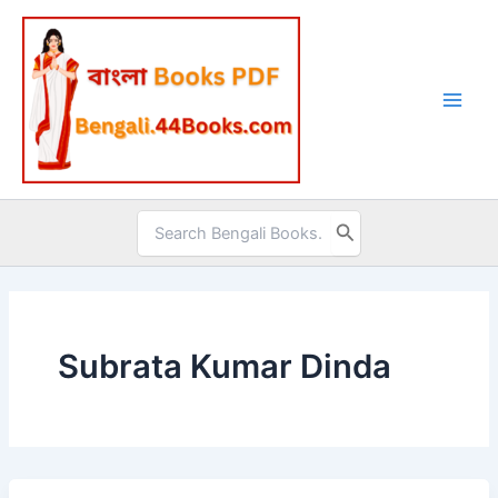
Skip
to
content
Search
for:
Subrata Kumar Dinda