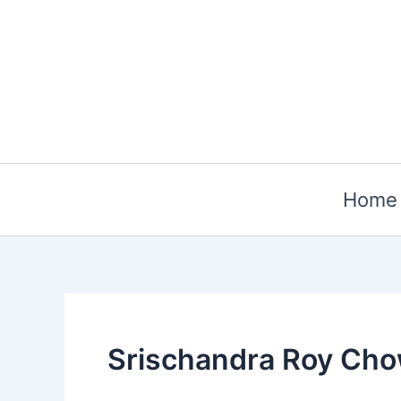
Skip
to
content
Home
Srischandra Roy Ch