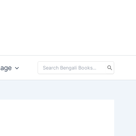
uage
Search
for: