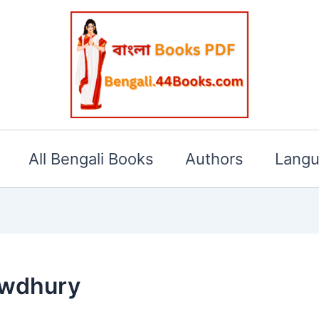
All Bengali Books
Authors
Lang
owdhury