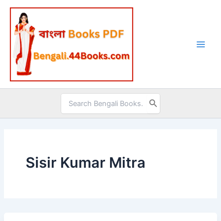
Skip
to
content
Search
for:
Sisir Kumar Mitra