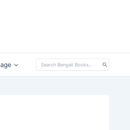
uage
Search
for: