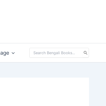
uage
Search
for: