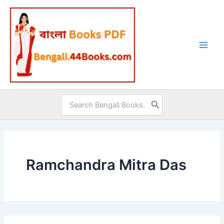
Skip
to
content
Search
for:
Ramchandra Mitra Das