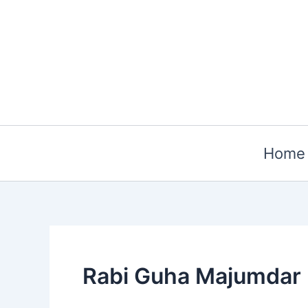
Skip
to
content
Home
Rabi Guha Majumdar