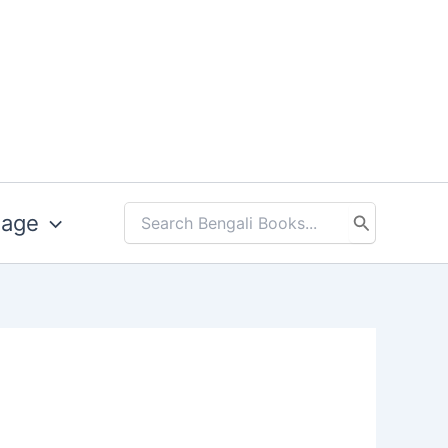
uage
Search
for: