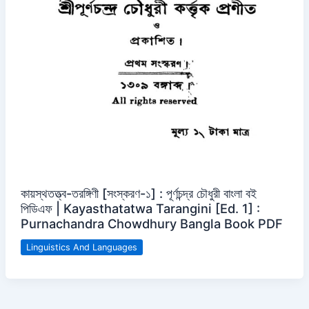
কায়স্থতত্ত্ব-তরঙ্গিণী [সংস্করণ-১] : পূর্ণচন্দ্র চৌধুরী বাংলা বই
পিডিএফ | Kayasthatatwa Tarangini [Ed. 1] :
Purnachandra Chowdhury Bangla Book PDF
Linguistics And Languages