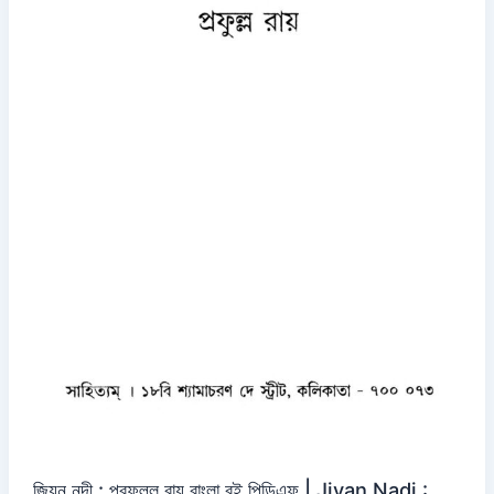
জিয়ন নদী : প্রফুল্ল রায় বাংলা বই পিডিএফ | Jiyan Nadi :