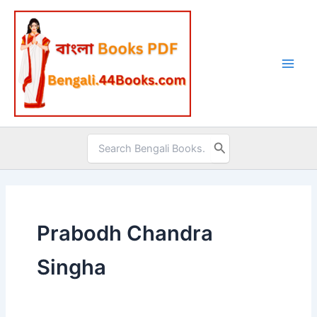
Skip
to
content
Search
for:
Prabodh Chandra
Singha