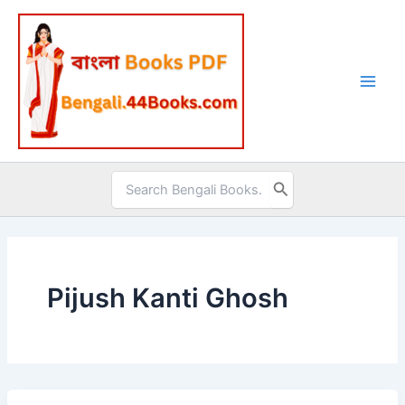
Skip
to
content
Search
for:
Pijush Kanti Ghosh