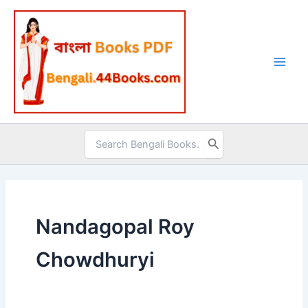
Skip
to
content
Search
for:
Nandagopal Roy
Chowdhuryi