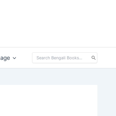
uage
Search
for: