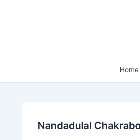
Skip
to
content
Home
Nandadulal Chakrabo