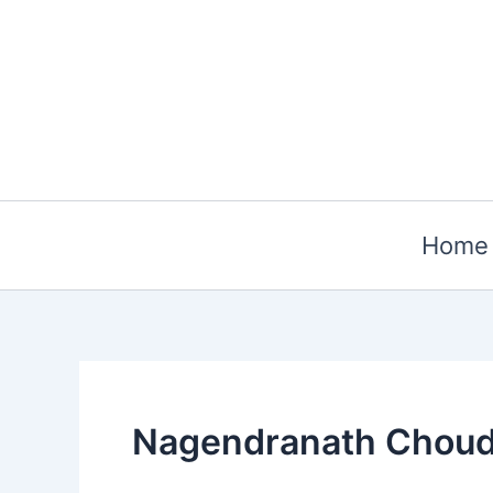
Skip
to
content
Home
Nagendranath Chou