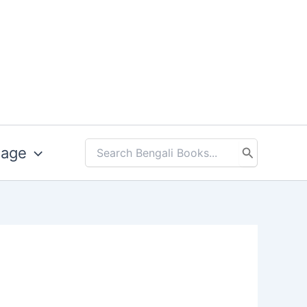
uage
Search
for: