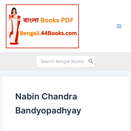
Skip
to
content
Search
for:
Nabin Chandra
Bandyopadhyay