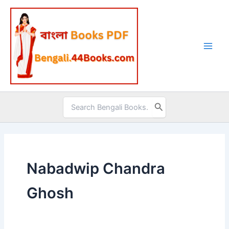
Skip
to
content
Search
for:
Nabadwip Chandra
Ghosh