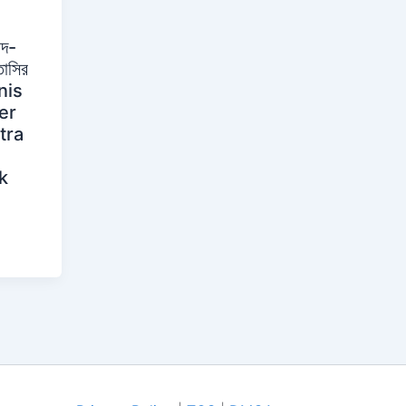
াদ-
তাসির
Unis
er
tra
k