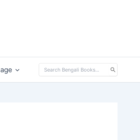
uage
Search
for: