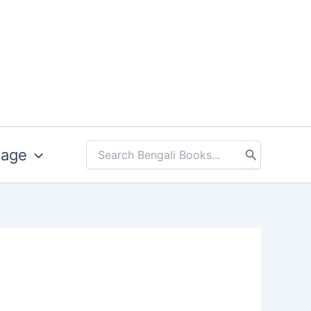
uage
Search
for: