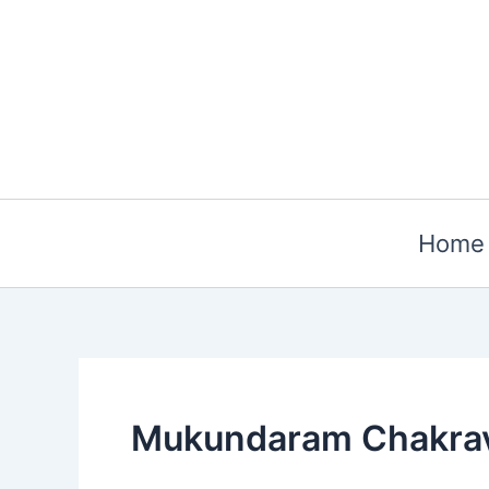
Skip
to
content
Home
Mukundaram Chakrav